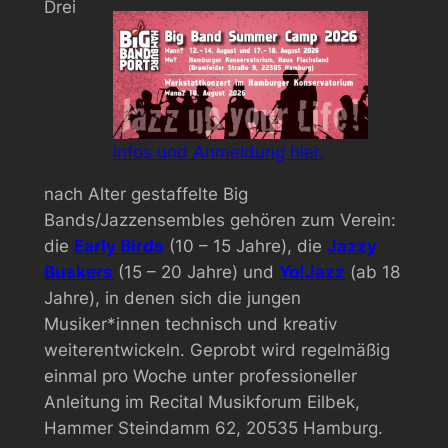
Drei
Infos und Anmeldung hier.
nach Alter gestaffelte Big
Bands/Jazzensembles gehören zum Verein:
die
Early Birds
(10 – 15 Jahre), die
Jazzy
Buskers
(15 – 20 Jahre) und
Yo!Jazz
(ab 18
Jahre), in denen sich die jungen
Musiker*innen technisch und kreativ
weiterentwickeln. Geprobt wird regelmäßig
einmal pro Woche unter professioneller
Anleitung im Recital Musikforum Eilbek,
Hammer Steindamm 62, 20535 Hamburg.