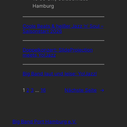
Hamburg
Coole Beats & heißer Jazz ’n’ Soul –
Saisonstart 2026
Doppelkonzert: SlideProjection
meets Yo!Jazz
Big Band laut und leise: Yo!Jazz!
1
2
3
…
16
Nächste Seite
→
Big Band Port Hamburg e.V.