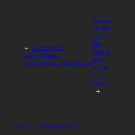
Nächste:
Die Big
Bands
des
←
Vorherige:
Yo
Vereins
Jazz!@Elbjazz
sind
(JUGENDJAZZT@ELBJAZZ)
wieder
live zu
erleben:
→
Big Band Port Hamburg e.V.