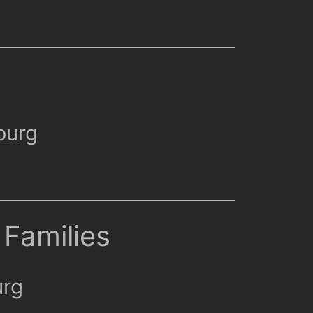
burg
 Families
urg